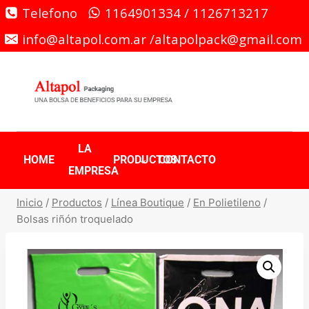
Telefono
1164901334 / 1126713217
info@altapol.com.ar /altapolpack@gmail.com
LA
HOME
PRODUCTOS
CONTACTO
EMPRESA
Inicio
/
Productos
/
Línea Boutique
/
En Polietileno
/
Bolsas riñón troquelado