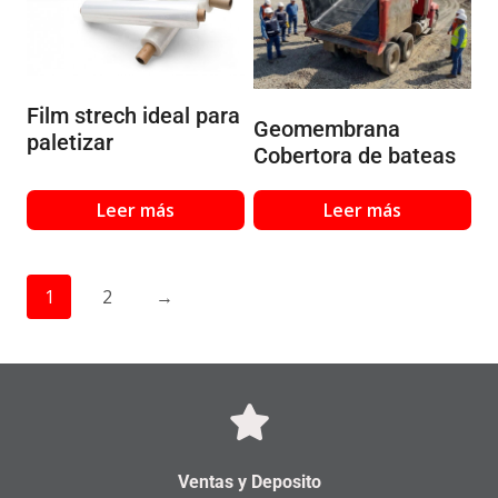
Film strech ideal para
Geomembrana
paletizar
Cobertora de bateas
Leer más
Leer más
1
2
→
Ventas y Deposito