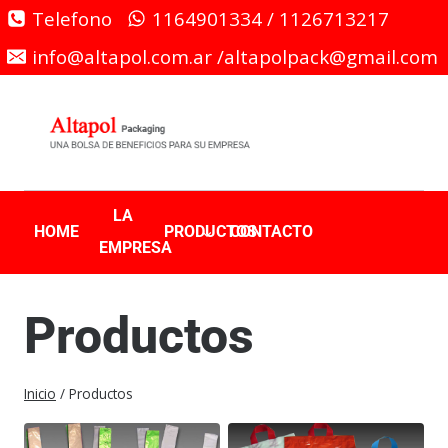
Telefono
1164901334 / 1126713217
info@altapol.com.ar /altapolpack@gmail.com
LA
HOME
PRODUCTOS
CONTACTO
EMPRESA
Productos
Inicio
/
Productos